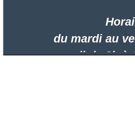
Horai
du mardi au ve
samedi de 9h à 
Ou sur 
0498/24 18 37 -
Pro Cycle - r